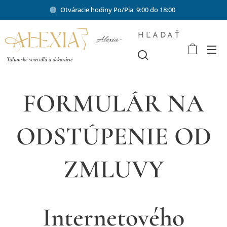
Otváracie hodiny Po/Pia 9:00 do 18:00
HĽADAŤ
Alexia-
shop.sk
Talianské svietidlá a dekorácie
FORMULÁR NA
ODSTÚPENIE OD
ZMLUVY
Internetového