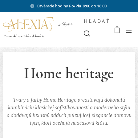
Otváracie hodiny Po/Pia 9:00 do 18:00
HĽADAŤ
Alexia-
shop.sk
Talianské svietidlá a dekorácie
Home heritage
Tvary a farby Home Heritage predstavujú dokonalú
kombináciu klasickej sofistikovanosti a moderného štýlu
a dodávajú luxusný nádych pulzujúcej elegancie domovu
tých, ktorí oceňujú nadčasovú krásu.