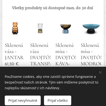
Všetky produkty sú dostupné max. do 30 dní
Sklenená
Sklenená
Sklenená
Sklenená
váza -
váza
mísa -
mísa -
JANTAR
DVOJTÓNNE
DVOJTÓNOVÁ
DVOJTÓN
TRANSPARENTNÉ-
KÁVA-
MODROČI
61,50
€
KÁVA
MODRÁ
123,00
€
49,20
€
92,25
€
Používame cookies, aby sme zaistili správne fungovanie a
bezpečnosť našich stránok. Tým vám môžeme poskytnúť tú
najlepšiu skúsenosť z ich návštevy.
Prijať nevyhnutné
Prijať všetko
© 2023 Všetky práva vyhradené