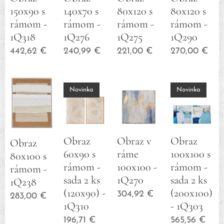
150x90 s
140x70 s
80x120 s
80x120 s
rámom -
rámom -
rámom -
rámom -
1Q318
1Q276
1Q275
1Q290
442,62
€
240,99
€
221,00
€
270,00
€
Novinka
Novinka
Obraz
Obraz v
Obraz
Obraz
60x90 s
ráme
100x100 s
80x100 s
rámom -
100x100 -
rámom -
rámom -
sada 2 ks
1Q270
sada 2 ks
1Q238
(120x90) -
(200x100)
304,92
€
283,00
€
1Q310
- 1Q303
196,71
€
565,56
€