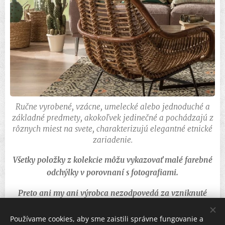
Ručne vyrobené, vzácne, umelecké alebo jednoduché a
základné predmety, akokoľvek jedinečné a pochádzajú z
rôznych miest na svete, charakterizujú elegantné etnické
zariadenie.
Všetky položky z kolekcie môžu vykazovať malé farebné
odchýlky v porovnaní s fotografiami.
Preto ani my ani výrobca nezodpovedá za vzniknuté
farebné rozdiely a táto skutočnosť nemôže byť
predmetom reklamácie.
Používame cookies, aby sme zaistili správne fungovanie a