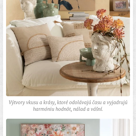
Výtvory vkusu a krásy, ktoré odolávajú času a vyjadrujú
harmóniu hodnôt, nálad a vášní.