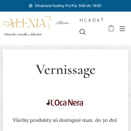
Otváracie hodiny Po/Pia 9:00 do 18:00
HĽADAŤ
Alexia-
shop.sk
Talianské svietidlá a dekorácie
Vernissage
Všetky produkty sú dostupné max. do 30 dní