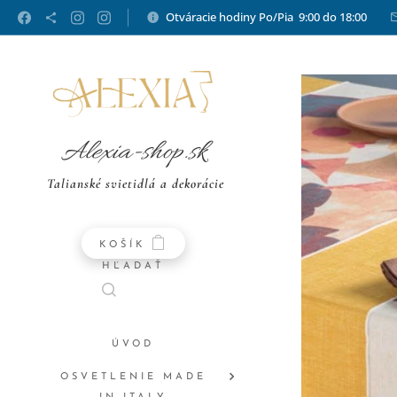
Otváracie hodiny Po/Pia 9:00 do 18:00
Alexia-shop.sk
Talianské svietidlá a dekorácie
KOŠÍK
HĽADAŤ
ÚVOD
OSVETLENIE MADE