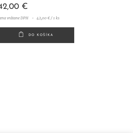
42,00
€
cena vrátane DPH
42,00 € / 1 ks
DO KOŠÍKA