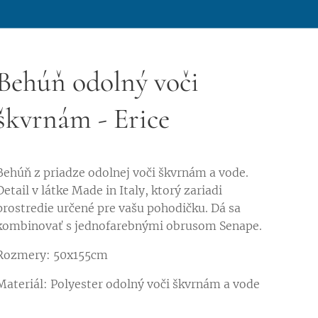
Behúň odolný voči
škvrnám - Erice
Behúň z priadze odolnej voči škvrnám a vode.
Detail v látke Made in Italy, ktorý zariadi
prostredie určené pre vašu pohodičku. Dá sa
kombinovať s jednofarebnými obrusom Senape.
Rozmery: 50x155cm
Materiál: Polyester odolný voči škvrnám a vode