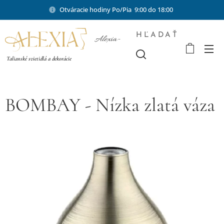
Otváracie hodiny Po/Pia 9:00 do 18:00
HĽADAŤ
Alexia-
shop.sk
Talianské svietidlá a dekorácie
BOMBAY - Nízka zlatá váza