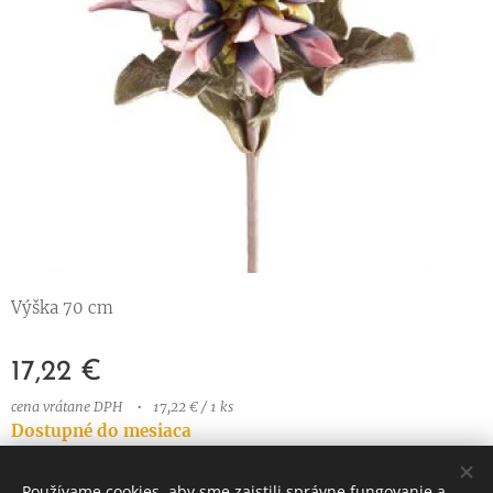
Výška 70 cm
17,22
€
cena vrátane DPH
17,22 € / 1 ks
Dostupné do mesiaca
Používame cookies, aby sme zaistili správne fungovanie a