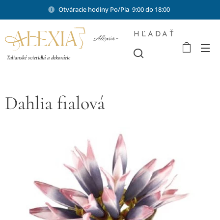
Otváracie hodiny Po/Pia 9:00 do 18:00
HĽADAŤ
Alexia-
shop.sk
Talianské svietidlá a dekorácie
Dahlia fialová