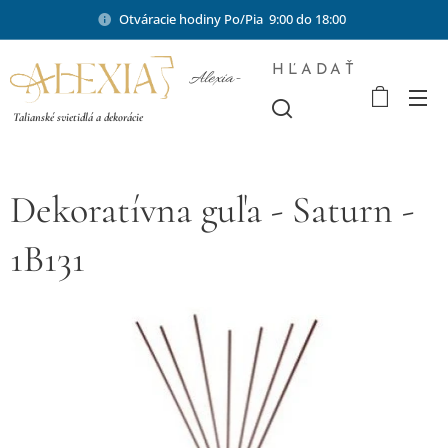
Otváracie hodiny Po/Pia 9:00 do 18:00
HĽADAŤ
Alexia-
shop.sk
Talianské svietidlá a dekorácie
Dekoratívna guľa - Saturn -
1B131