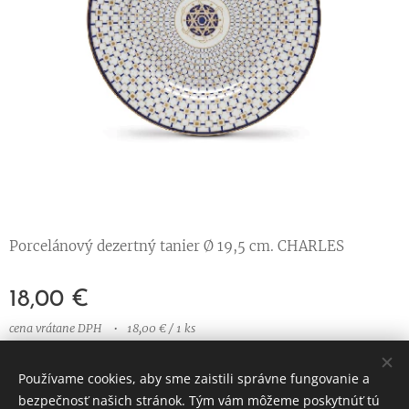
Porcelánový dezertný tanier Ø 19,5 cm. CHARLES
18,00
€
cena vrátane DPH
18,00 € / 1 ks
Používame cookies, aby sme zaistili správne fungovanie a
bezpečnosť našich stránok. Tým vám môžeme poskytnúť tú