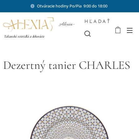
Otváracie hodiny Po/Pia 9:00 do 18:00
HĽADAŤ
Alexia-
shop.sk
Talianské svietidlá a dekorácie
Dezertný tanier CHARLES