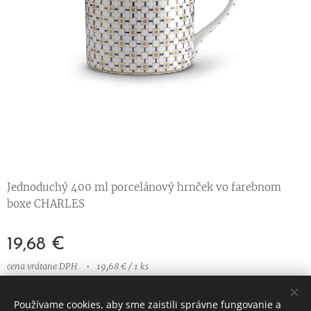
Jednoduchý 400 ml porcelánový hrnček vo farebnom
boxe CHARLES
19,68
€
cena vrátane DPH
19,68 € / 1 ks
Používame cookies, aby sme zaistili správne fungovanie a