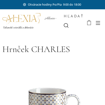
Otváracie hodiny Po/Pia 9:00 do 18:00
HĽADAŤ
Alexia-
shop.sk
Talianské svietidlá a dekorácie
Hrnček CHARLES