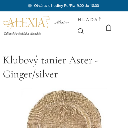
Otváracie hodiny Po/Pia 9:00 do 18:00
HĽADAŤ
Alexia-
shop.sk
Talianské svietidlá a dekorácie
Klubový tanier Aster -
Ginger/silver