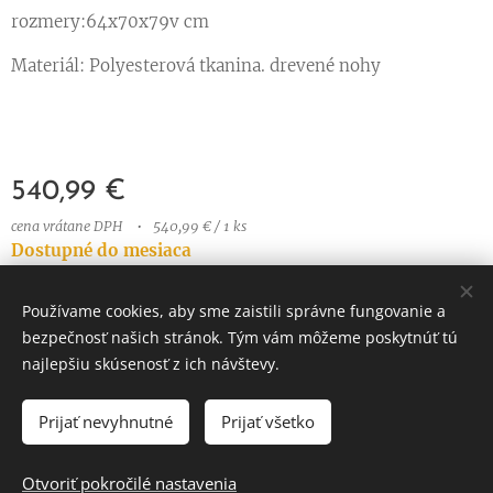
rozmery:64x70x79v cm
Materiál: Polyesterová tkanina. drevené nohy
540,99
€
cena vrátane DPH
540,99 € / 1 ks
Dostupné do mesiaca
Používame cookies, aby sme zaistili správne fungovanie a
bezpečnosť našich stránok. Tým vám môžeme poskytnúť tú
© 2023 Všetky práva vyhradené
najlepšiu skúsenosť z ich návštevy.
Vytvorené službou
Webnode
Cookies
Prijať nevyhnutné
Prijať všetko
DO KOŠÍKA
Otvoriť pokročilé nastavenia