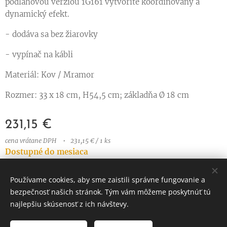
podlahovou verziou 1G161 vytvoríte koordinovaný a
dynamický efekt.
- dodáva sa bez žiarovky
- vypínač na kábli
Materiál: Kov / Mramor
Rozmer: 33 x 18 cm, H54,5 cm; základňa Ø 18 cm
231,15
€
cena vrátane DPH
231,15 € / 1 ks
Dostupné do mesiaca
Používame cookies, aby sme zaistili správne fungovanie a
bezpečnosť našich stránok. Tým vám môžeme poskytnúť tú
© 2023 Všetky práva vyhradené
najlepšiu skúsenosť z ich návštevy.
Vytvorené službou
Webnode
Cookies