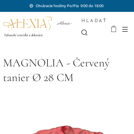
Otváracie hodiny Po/Pia 9:00 do 18:00
HĽADAŤ
Alexia-
shop.sk
Talianské svietidlá a dekorácie
MAGNOLIA - Červený
tanier Ø 28 CM