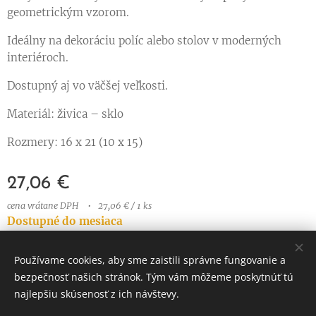
geometrickým vzorom.
Ideálny na dekoráciu políc alebo stolov v moderných
interiéroch.
Dostupný aj vo väčšej veľkosti.
Materiál: živica – sklo
Rozmery: 16 x 21 (10 x 15)
27,06
€
cena vrátane DPH
27,06 € / 1 ks
Dostupné do mesiaca
Používame cookies, aby sme zaistili správne fungovanie a
bezpečnosť našich stránok. Tým vám môžeme poskytnúť tú
© 2023 Všetky práva vyhradené
najlepšiu skúsenosť z ich návštevy.
Vytvorené službou
Webnode
Cookies