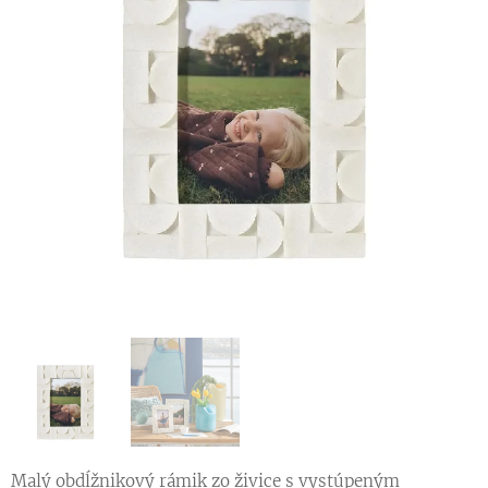
Malý obdĺžnikový rámik zo živice s vystúpeným