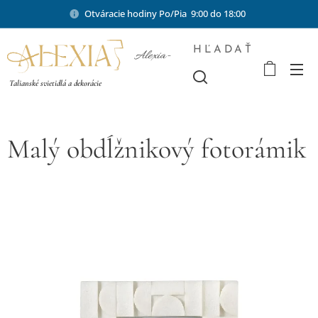
Otváracie hodiny Po/Pia 9:00 do 18:00
HĽADAŤ
Alexia-
shop.sk
Talianské svietidlá a dekorácie
Malý obdĺžnikový fotorámik