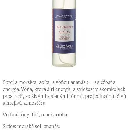
Sprej s morskou soľou a vôňou ananásu – sviežosť a
energia. Vôňa, ktorá šíri energiu a sviežosť v akomkoľvek
prostredí, so živými a slanými tónmi, pre jedinečnú, živú
a hrejivú atmosféru.
Vrchné tóny: liči, mandarínka.
Srdce: morská soľ, ananás.