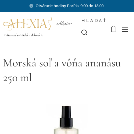
Otváracie hodiny Po/Pia 9:00 do 18:00
HĽADAŤ
Alexia-
shop.sk
Talianské svietidlá a dekorácie
Morská soľ a vôňa ananásu
250 ml