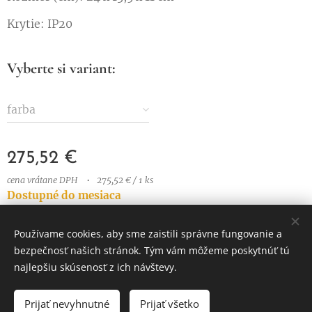
Krytie: IP20
Vyberte si variant:
farba
275,52
€
cena vrátane DPH
275,52 € / 1 ks
Dostupné do mesiaca
Používame cookies, aby sme zaistili správne fungovanie a
bezpečnosť našich stránok. Tým vám môžeme poskytnúť tú
© 2023 Všetky práva vyhradené
najlepšiu skúsenosť z ich návštevy.
Vytvorené službou
Webnode
Cookies
Prijať nevyhnutné
Prijať všetko