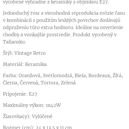
vyrobené výhradne z keramiky s objímkou ​​E27.
Jednoduchý tvar a vierohodná reprodukcia erózie času
v kombinácii s použitím lesklých povrchov dodávajú
odpruženiu túto extra hodnotu. Ideálne na osvetlenie
chodby a vonkajšie prostredie. Produkt vyrobený v
Taliansku.
Štýl: Vintage Retro
Materiál: Keramika
Farba: Oranžová, Svetlomodrá, Biela, Bordeaux, Žltá,
Čierna, Červená, Tortora, Zelená
Pripojenie: E27
Maximálny výkon: 1x42W
Žiarovka(y): Vylúčené
Rozmer (cm): 24 x 13,5 x 11 cm