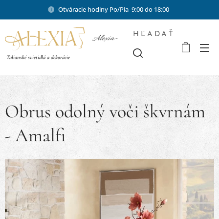
Otváracie hodiny Po/Pia 9:00 do 18:00
HĽADAŤ
Alexia-
shop.sk
Talianské svietidlá a dekorácie
Obrus odolný voči škvrnám
- Amalfi