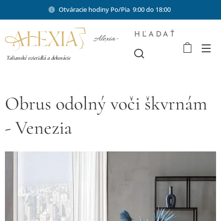
Otváracie hodiny Po/Pia 9:00 do 18:00
HĽADAŤ
Alexia-
shop.sk
Talianské svietidlá a dekorácie
Obrus odolný voči škvrnám
- Venezia