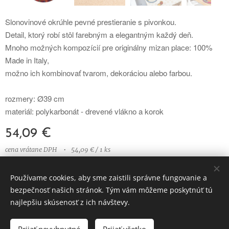
Slonovinové okrúhle pevné prestieranie s pivonkou.
Detail, ktorý robí stôl farebným a elegantným každý deň.
Mnoho možných kompozícií pre originálny mizan place: 100%
Made in Italy,
možno ich kombinovať tvarom, dekoráciou alebo farbou.
rozmery: Ø39 cm
materiál: polykarbonát - drevené vlákno a korok
54,09
€
cena vrátane DPH
54,09 € / 1 ks
Používame cookies, aby sme zaistili správne fungovanie a
bezpečnosť našich stránok. Tým vám môžeme poskytnúť tú
© 2023 Všetky práva vyhradené
najlepšiu skúsenosť z ich návštevy.
Vytvorené službou
Webnode
Cookies