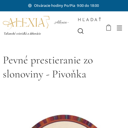
Otváracie hodiny Po/Pia 9:00 do 18:00
HĽADAŤ
Alexia-
shop.sk
Talianské svietidlá a dekorácie
Pevné prestieranie zo
slonoviny - Pivoňka