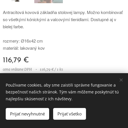
Antracitová kovová základňa stolovej lampy. Možno kombinovať
so všetkými kónickými a valcovými tienidlami. Dostupné aj v
bielej farbe.
rozmery: Ø16x42 cm
materiál: lakovaný kov
116,79
€
cena vrátane DPH
116,79 € / 1 ks
Používame cookies, aby sme zaistili správne fungovanie a
bezpečnosť našich stránok. Tým vám môžeme poskytnúť tú
© 2023 Všetky práva vyhradené
najlepšiu skúsenosť z ich návštevy.
Vytvorené službou
Webnode
Cookies
Prijať nevyhnutné
Prijať všetko