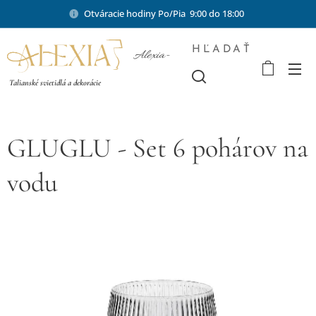
Otváracie hodiny Po/Pia 9:00 do 18:00
HĽADAŤ
Alexia-
shop.sk
Talianské svietidlá a dekorácie
GLUGLU - Set 6 pohárov na
vodu