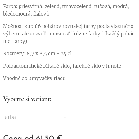
Farba: priesvitná, zelená, tmavozelená, ružová, modrá,
bledomodrá, fialová
Možnosť kúpiť 6 pohárov rovnakej farby podľa vlastného
výberu, alebo zvoliť možnosť "rôzne farby" (každý pohár
inej farby)
Rozmery: 8,7 x 8,5 cm - 25 cl
Poloautomatické fúkané sklo, farebné sklo v hmote
Vhodné do umývačky riadu
Vyberte si variant:
farba
Cena od
61,50
€