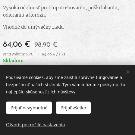
Vysoká odolnosť proti opotrebovaniu, poškriabaniu,
odieraniu a korózii.
Vhodné do umývačky riadu
84,06
€
98,90
€
cena vrátane DPH
84,06 € / 1 ks
Skladom
Používame cookies, aby sme zaistili správne fungovanie a
bezpečnosť našich stránok. Tým vám môžeme poskytnúť tú
© 2023 Všetky práva vyhradené
najlepšiu skúsenosť z ich návštevy.
Vytvorené službou
Webnode
Cookies
Prijať nevyhnutné
Prijať všetko
DO KOŠÍKA
Otvoriť pokročilé nastavenia