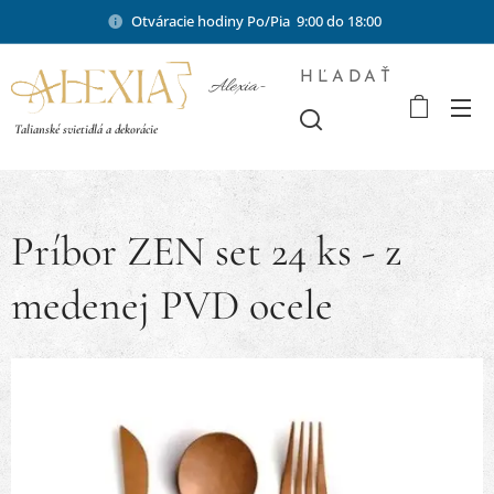
Otváracie hodiny Po/Pia 9:00 do 18:00
HĽADAŤ
Alexia-
shop.sk
Talianské svietidlá a dekorácie
Príbor ZEN set 24 ks - z
medenej PVD ocele