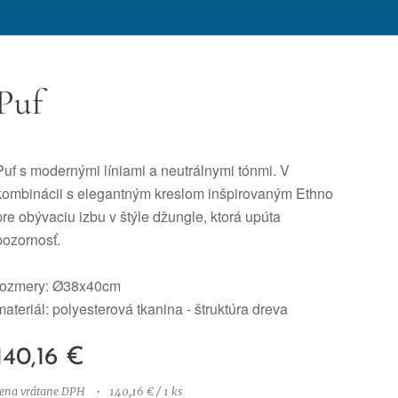
Puf
Puf s modernými líniami a neutrálnymi tónmi. V
kombinácii s elegantným kreslom inšpirovaným Ethno
pre obývaciu izbu v štýle džungle, ktorá upúta
pozornosť.
rozmery: Ø38x40cm
materiál: polyesterová tkanina - štruktúra dreva
140,16
€
cena vrátane DPH
140,16 € / 1 ks