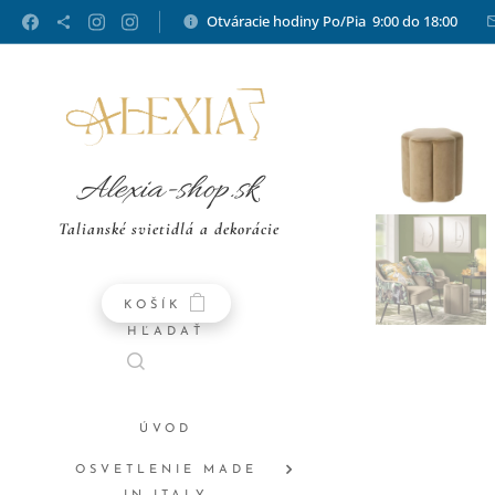
Otváracie hodiny Po/Pia 9:00 do 18:00
Alexia-shop.sk
Talianské svietidlá a dekorácie
KOŠÍK
HĽADAŤ
ÚVOD
OSVETLENIE MADE