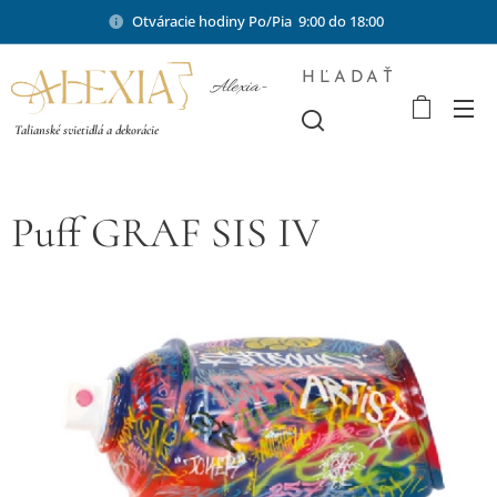
Otváracie hodiny Po/Pia 9:00 do 18:00
HĽADAŤ
Alexia-
shop.sk
Talianské svietidlá a dekorácie
Puff GRAF SIS IV