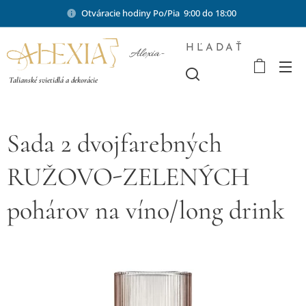
Otváracie hodiny Po/Pia 9:00 do 18:00
HĽADAŤ
Alexia-
shop.sk
Talianské svietidlá a dekorácie
Sada 2 dvojfarebných
RUŽOVO-ZELENÝCH
pohárov na víno/long drink