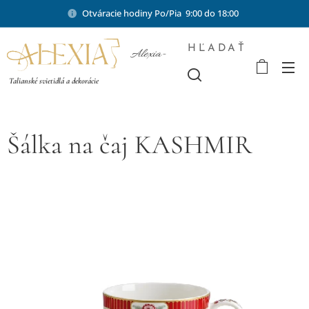
Otváracie hodiny Po/Pia 9:00 do 18:00
HĽADAŤ
Alexia-
shop.sk
Talianské svietidlá a dekorácie
Šálka na čaj KASHMIR