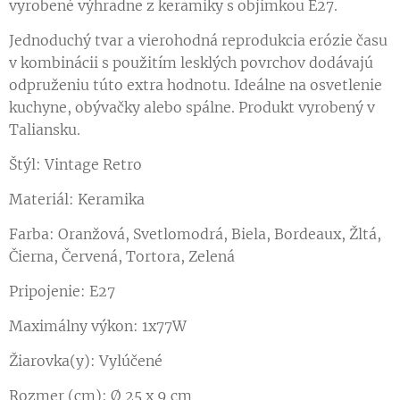
vyrobené výhradne z keramiky s objímkou ​​E27.
Jednoduchý tvar a vierohodná reprodukcia erózie času
v kombinácii s použitím lesklých povrchov dodávajú
odpruženiu túto extra hodnotu. Ideálne na osvetlenie
kuchyne, obývačky alebo spálne. Produkt vyrobený v
Taliansku.
Štýl: Vintage Retro
Materiál: Keramika
Farba: Oranžová, Svetlomodrá, Biela, Bordeaux, Žltá,
Čierna, Červená, Tortora, Zelená
Pripojenie: E27
Maximálny výkon: 1x77W
Žiarovka(y): Vylúčené
Rozmer (cm): Ø 25 x 9 cm