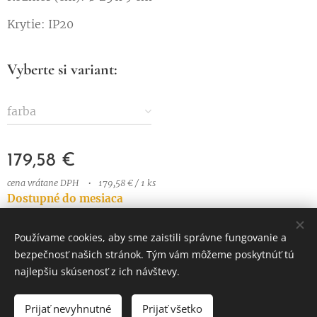
Krytie: IP20
Vyberte si variant:
farba
179,58
€
cena vrátane DPH
179,58 € / 1 ks
Dostupné do mesiaca
Používame cookies, aby sme zaistili správne fungovanie a
bezpečnosť našich stránok. Tým vám môžeme poskytnúť tú
© 2023 Všetky práva vyhradené
najlepšiu skúsenosť z ich návštevy.
Vytvorené službou
Webnode
Cookies
Prijať nevyhnutné
Prijať všetko