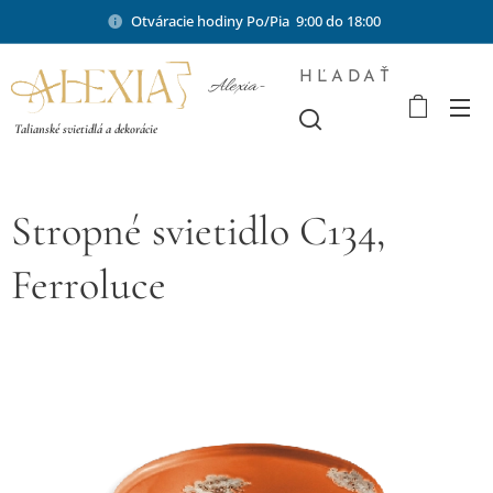
Otváracie hodiny Po/Pia 9:00 do 18:00
HĽADAŤ
Alexia-
shop.sk
Talianské svietidlá a dekorácie
Stropné svietidlo C134,
Ferroluce