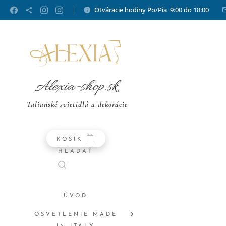
Otváracie hodiny Po/Pia 9:00 do 18:00
Alexia-shop.sk
Talianské svietidlá a dekorácie
KOŠÍK
HĽADAŤ
ÚVOD
OSVETLENIE MADE