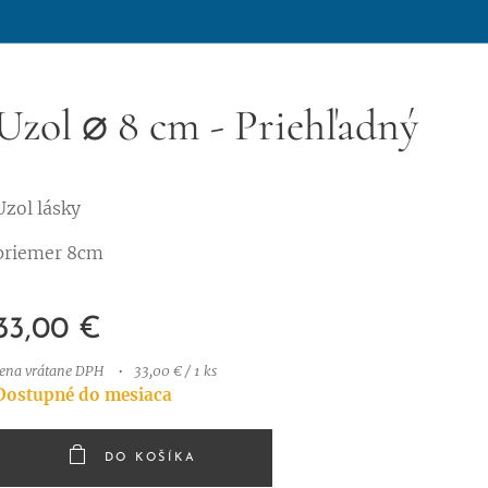
Uzol ⌀ 8 cm - Priehľadný
Uzol lásky
priemer 8cm
33,00
€
cena vrátane DPH
33,00 € / 1 ks
Dostupné do mesiaca
DO KOŠÍKA