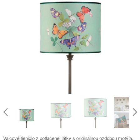
Valcové tienidlo z potlačenej látky s originálnou ozdobou motýľa.