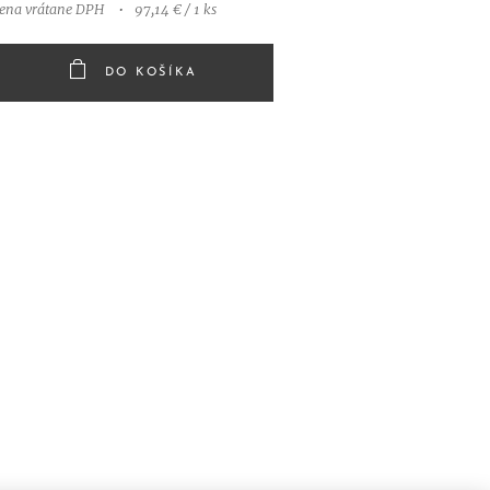
cena vrátane DPH
97,14 € / 1 ks
DO KOŠÍKA