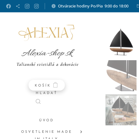
Otváracie hodiny Po/Pia 9:00 do 18:00
Alexia-shop.sk
Talianské svietidlá a dekorácie
KOŠÍK
HĽADAŤ
ÚVOD
OSVETLENIE MADE