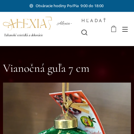
Otváracie hodiny Po/Pia 9:00 do 18:00
HĽADAŤ
Alexia-
shop.sk
Talianské svietidlá a dekorácie
Vianočná guľa 7 cm