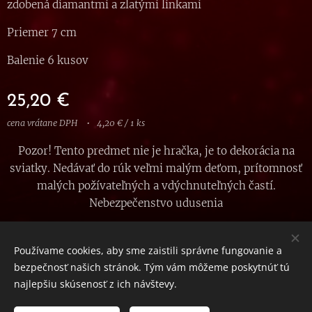
zdobená diamantmi a zlatými linkami
Priemer 7 cm
Balenie 6 kusov
25,20
€
cena vrátane DPH
4,20 € / 1 ks
Pozor! Tento predmet nie je hračka, je to dekorácia na
sviatky. Nedávať do rúk veľmi malým deťom, prítomnosť
malých požívateľných a vdýchnuteľných častí.
Nebezpečenstvo udusenia
Používame cookies, aby sme zaistili správne fungovanie a
bezpečnosť našich stránok. Tým vám môžeme poskytnúť tú
© 2023 Všetky práva vyhradené
najlepšiu skúsenosť z ich návštevy.
Vytvorené službou
Webnode
Cookies