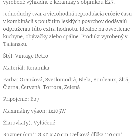
vyrobené výhradne z keramiky s objímkou ​​E27.
Jednoduchý tvar a vierohodná reprodukcia erózie času
v kombinácii s použitím lesklých povrchov dodávajú
odpruženiu túto extra hodnotu. Ideálne na osvetlenie
kuchyne, obývačky alebo spálne. Produkt vyrobený v
Taliansku.
Štýl: Vintage Retro
Materiál: Keramika
Farba: Oranžová, Svetlomodrá, Biela, Bordeaux, Žltá,
Čierna, Červená, Tortora, Zelená
Pripojenie: E27
Maximálny výkon: 1x105W
Žiarovka(y): Vylúčené
Rozmer (cm): Ø 40 x 40 cm (celková dľžka 110 cm)