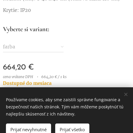
Krytie: IP20
Vyberte si variant:
farba
664,20
€
cena vrátane DPH
664,20 € / 1 ks
Dostupné do mesiaca
Používame cookies, aby sme zaistili správne fungovanie a
bezpečnosť našich stránok. Tým vám môžeme poskytnúť tú
© 2023 Všetky práva vyhradené
najlepšiu skúsenosť z ich návštevy.
Vytvorené službou
Webnode
Cookies
Prijať nevyhnutné
Prijať všetko