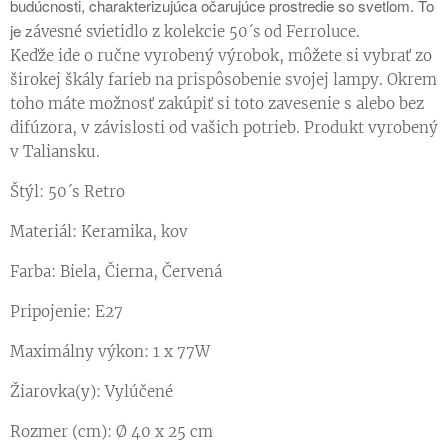
budúcnosti, charakterizujúca očarujúce prostredie so svetlom. To
je z
ávesné svietidlo z kolekcie 50´s od Ferroluce.
Keďže ide o ručne vyrobený výrobok, môžete si vybrať zo
širokej škály farieb na prispôsobenie svojej lampy. Okrem
toho máte možnosť zakúpiť si toto zavesenie s alebo bez
difúzora, v závislosti od vašich potrieb. Produkt vyrobený
v Taliansku.
Štýl: 50´s Retro
Materiál: Keramika, kov
Farba: Biela, Čierna, Červená
Pripojenie: E27
Maximálny výkon: 1 x 77W
Žiarovka(y): Vylúčené
Rozmer (cm): Ø 40 x 25 cm