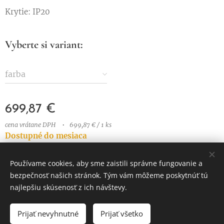
Krytie: IP20
Vyberte si variant:
farba
699,87
€
cena vrátane DPH
699,87 € / 1 ks
Dostupné do mesiaca
Používame cookies, aby sme zaistili správne fungovanie a
bezpečnosť našich stránok. Tým vám môžeme poskytnúť tú
© 2023 Všetky práva vyhradené
najlepšiu skúsenosť z ich návštevy.
Vytvorené službou
Webnode
Cookies
Prijať nevyhnutné
Prijať všetko