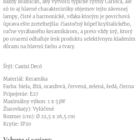
každý Brazílčan, aby vytvoril typické rytmy Carioca, ale
sú to aj hlavné charakteristiky objemov tejto závesnej
lampy, čisté a harmonické, vďaka ktorým je povrchová
úprava ešte zreteľnejšia: čiastočný kúpeľ kryštalického,
ručne vyrábaného keramikárom, a preto vždy iný, ktorý
po uvarení odhaľuje lesk produktu selektívnym kladením
dôrazu na hlavnú farbu a tvary.
Štýl: Caxixi Decó
Materiál: Keramika
Farba: biela, žltá, oranžová, červená, zelená, šedá, čierna
Pripojenie: E27
Maximálny výkon: 1 x 53W
Žiarovka(y): Vylúčené
Rozmer (cm): Ø 22,5 x 26,5 cm
Krytie: IP20
Vyberte si variant: