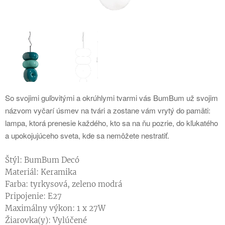
So svojimi guľovitými a okrúhlymi tvarmi vás BumBum už svojim
názvom vyčarí úsmev na tvári a zostane vám vrytý do pamäti:
lampa, ktorá prenesie každého, kto sa na ňu pozrie, do kľukatého
a upokojujúceho sveta, kde sa nemôžete nestratiť.
Štýl: BumBum Decó
Materiál: Keramika
Farba: tyrkysová, zeleno modrá
Pripojenie: E27
Maximálny výkon: 1 x 27W
Žiarovka(y): Vylúčené